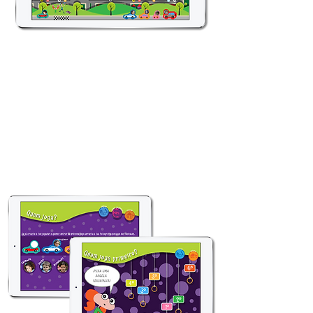
Versão digital de um jogo de tabuleiro em que
jogadores com
idades e níveis de escolaridade
distintos podem jogar o mesmo jogo, cada um com
um módulo de perguntas adequados ao seu perfil.
Os módulos de perguntas têm como tema as
matérias curriculares do 1º ao 6º ano de
escolaridade. Para jogadores adultos está disponível
um módulo de perguntas específico.